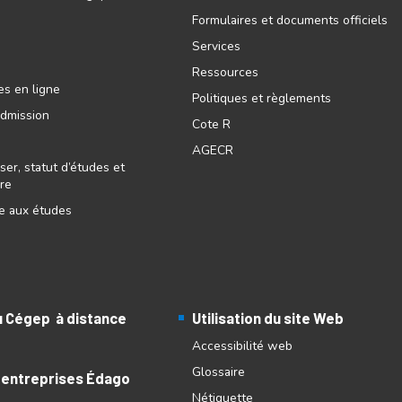
Formulaires et documents officiels
Services
Ressources
es en ligne
Politiques et règlements
admission
Cote R
AGECR
ser, statut d’études et
ire
re aux études
au Cégep à distance
Utilisation du site Web
Accessibilité web
Glossaire
 entreprises Édago
Nétiquette