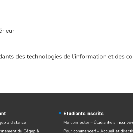
érieur
ants des technologies de l’information et des c
ant
Étudiants inscrits
gep à distance
Me connecter – Étudiant·e·s inscrit·e·
onnement du Cégep à
Pour commencer! – Accueil et directi