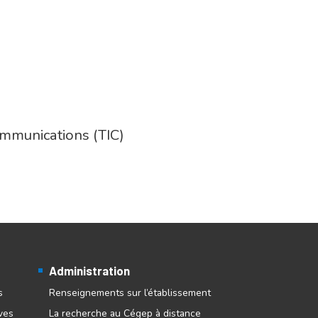
ommunications (TIC)
Administration
s
Renseignements sur l’établissement
ves
La recherche au Cégep à distance