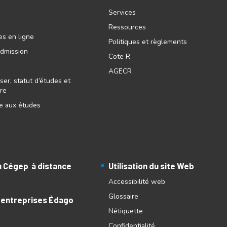
Services
Ressources
es en ligne
Politiques et règlements
admission
Cote R
AGECR
ser, statut d’études et
ire
re aux études
au Cégep à distance
Utilisation du site Web
Accessibilité web
Glossaire
 entreprises Édago
Nétiquette
Confidentialité