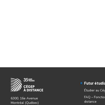
Futur étudi
Étudier au Cé
FAQ – Foncti
6300, 16e Avenue
distance
Montréal (Québec)