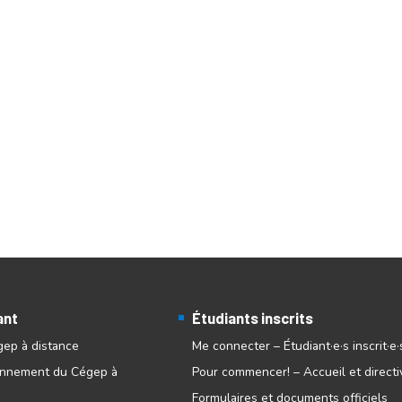
ant
Étudiants inscrits
gep à distance
Me connecter – Étudiant·e·s inscrit·e·
onnement du Cégep à
Pour commencer! – Accueil et directi
Formulaires et documents officiels