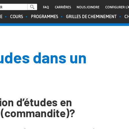
FAQ
CARRIÈRES
NOUS JOINDRE
CONFIGURER L’A
CE
COURS
PROGRAMMES
GRILLES DE CHEMINEMENT
CH
udes dans un
ion d’études en
t (commandite)?