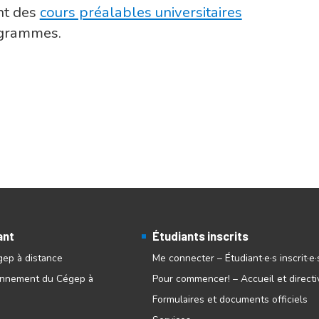
nt des
cours préalables universitaires
ogrammes.
ant
Étudiants inscrits
gep à distance
Me connecter – Étudiant·e·s inscrit·e·
onnement du Cégep à
Pour commencer! – Accueil et directi
Formulaires et documents officiels