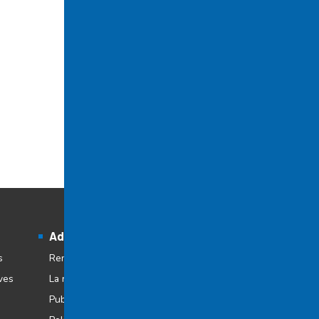
Administration
s
Renseignements sur l’établissement
ves
La recherche au Cégep à distance
Publications