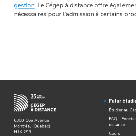
gestion
. Le Cégep à distance offre égaleme
nécessaires pour l’admission à certains pr
Futur étudi
Étudier au Cé
FAQ – Foncti
6300, 16e Avenue
distance
Montréal (Québec)
H1X 2S9
Cours