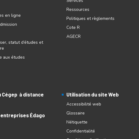
Services
Ressources
es en ligne
Politiques et règlements
admission
Cote R
AGECR
ser, statut d’études et
ire
re aux études
au Cégep à distance
Utilisation du site Web
Accessibilité web
Glossaire
 entreprises Édago
Nétiquette
Confidentialité